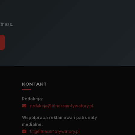
itness.
KONTAKT
Redakcja:
redakcja@fitnessmotywatory.pl
Współpraca reklamowa i patronaty
medialne:
fit@fitnessmotywatory.pl