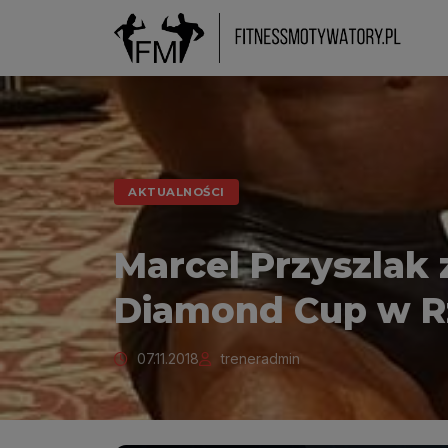
AKTUALNOŚCI
Marcel Przyszlak z
Diamond Cup w R
07.11.2018
treneradmin