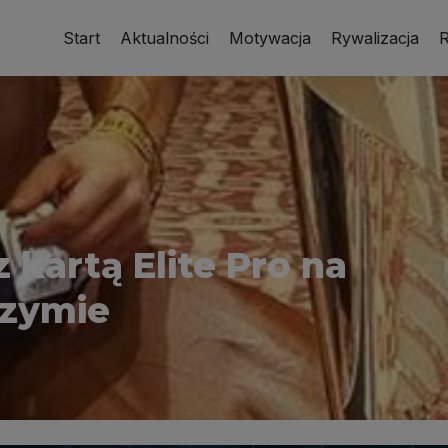
Start
Aktualności
Motywacja
Rywalizacja
R
 kartą Elite Pro na
zymie