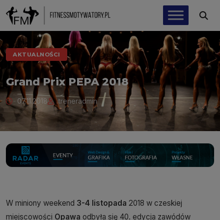
AKTUALNOŚCI
Grand Prix PEPA 2018
07.11.2018
treneradmin
W miniony weekend
3-4 listopada
2018 w czeskiej
miejscowości
Opawa
odbyła się 40. edycja zawódów