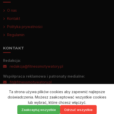
O nas
Kontakt
Polityka prywatności
Regulamin
KONTAKT
Redakcja:
redakcja@fitnessmotywatory.pl
Współpraca reklamowa i patronaty medialne:
fit@fitnessmotywatory.pl
Ta strona używa plików cookies aby zapewnić najlepsze
Informacje prasowe prosimy wysyłać wyłącznie na adres:
doświadczenia. Możesz zaakceptować wszystkie cookies
redakcja@fitnessmotywatory.pl
lub wybrać, które chcesz włączyć.
Zaakceptuj wszystkie
Odrzuć wszystkie