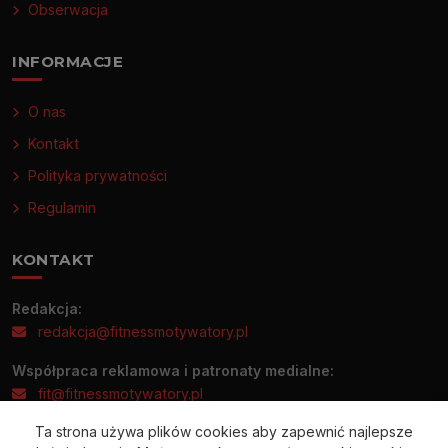
Obserwacja
INFORMACJE
O nas
Kontakt
Polityka prywatności
Regulamin
KONTAKT
Redakcja:
redakcja@fitnessmotywatory.pl
Współpraca reklamowa i patronaty medialne:
fit@fitnessmotywatory.pl
Ta strona używa plików cookies aby zapewnić najlepsze
Informacje prasowe prosimy wysyłać wyłącznie na adres: