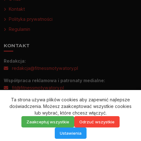
Kontakt
Polityka prywatności
Regulamin
KONTAKT
Redakcja:
redakcja@fitnessmotywatory.pl
Współpraca reklamowa i patronaty medialne:
fit@fitnessmotywatory.pl
Ta strona używa plików cookies aby zapewnić najlepsze
Informacje prasowe prosimy wysyłać wyłącznie na adres:
doświadczenia. Możesz zaakceptować wszystkie cookies
redakcja@fitnessmotywatory.pl
lub wybrać, które chcesz włączyć.
Zaakceptuj wszystkie
Odrzuć wszystkie
Ustawienia
© 2026 FitnessMotywatory.pl — Wszelkie prawa zastrzeżone.