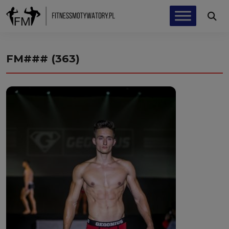
FM### (363)