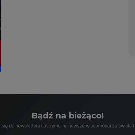
Bądź na bieżąco!
 się do newslettera i otrzymuj najnowsze wiadomości ze świata f