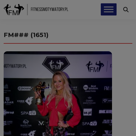
FM### (1651)