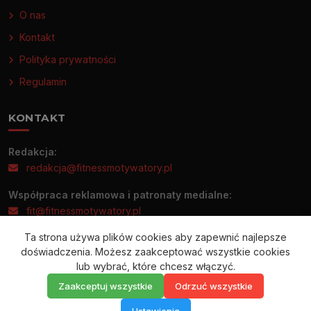
O nas
Kontakt
Polityka prywatności
Regulamin
KONTAKT
Redakcja:
redakcja@fitnessmotywatory.pl
Współpraca reklamowa i patronaty medialne:
fit@fitnessmotywatory.pl
Ta strona używa plików cookies aby zapewnić najlepsze
Informacje prasowe prosimy wysyłać wyłącznie na adres:
doświadczenia. Możesz zaakceptować wszystkie cookies
redakcja@fitnessmotywatory.pl
lub wybrać, które chcesz włączyć.
Zaakceptuj wszystkie
Odrzuć wszystkie