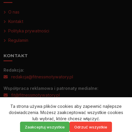
O nas
Kontakt
Polityka prywatności
Regulamin
KONTAKT
Redakcja:
redakcja@fitnessmotywatory.pl
Współpraca reklamowa i patronaty medialne:
fit@fitnessmotywatory.pl
Ta strona używa plików cookies aby zapewnić najlepsze
Informacje prasowe prosimy wysyłać wyłącznie na adres:
doświadczenia. Możesz zaakceptować wszystkie cookies
redakcja@fitnessmotywatory.pl
lub wybrać, które chcesz włączyć.
Zaakceptuj wszystkie
Odrzuć wszystkie