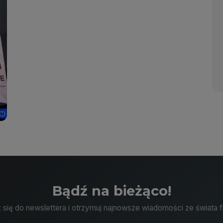
Bądź na bieżąco!
 się do newslettera i otrzymuj najnowsze wiadomości ze świata f