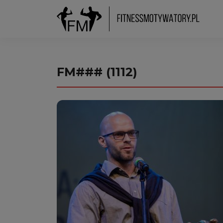
FM### (1112)