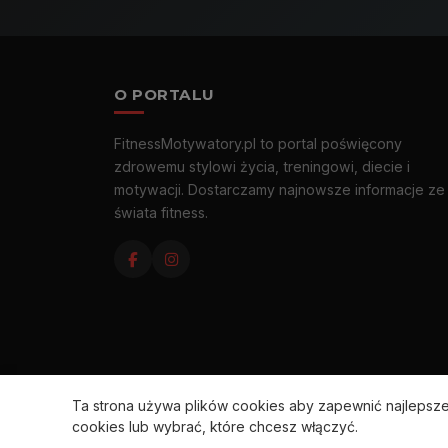
O PORTALU
FitnessMotywatory.pl to portal poświęcony
zdrowemu stylowi życia, treningowi, diecie i
motywacji. Dostarczamy najnowsze informacje ze
świata fitness.
Ta strona używa plików cookies aby zapewnić najleps
cookies lub wybrać, które chcesz włączyć.