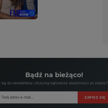
Bądź na bieżąco!
 się do newslettera i otrzymuj najnowsze wiadomości ze świata f
ZAPISZ SIĘ