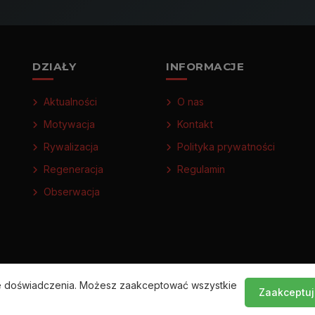
DZIAŁY
INFORMACJE
Aktualności
O nas
Motywacja
Kontakt
Rywalizacja
Polityka prywatności
Regeneracja
Regulamin
Obserwacja
ze doświadczenia. Możesz zaakceptować wszystkie
Zaakceptuj
© 2026 FitnessMotywatory.pl — Wszelkie prawa zastrzeżone.