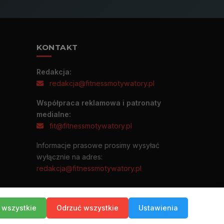
KONTAKT
Redakcja:
redakcja@fitnessmotywatory.pl
Współpraca reklamowa i patronaty
medialne:
fit@fitnessmotywatory.pl
Informacje prasowe prosimy wysyłać
wyłącznie na adres:
redakcja@fitnessmotywatory.pl
 wszystkie
Odrzuć wszystkie
Ustawienia