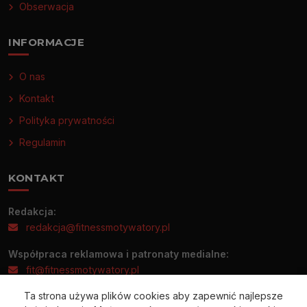
Obserwacja
INFORMACJE
O nas
Kontakt
Polityka prywatności
Regulamin
KONTAKT
Redakcja:
redakcja@fitnessmotywatory.pl
Współpraca reklamowa i patronaty medialne:
fit@fitnessmotywatory.pl
Ta strona używa plików cookies aby zapewnić najlepsze
Informacje prasowe prosimy wysyłać wyłącznie na adres: