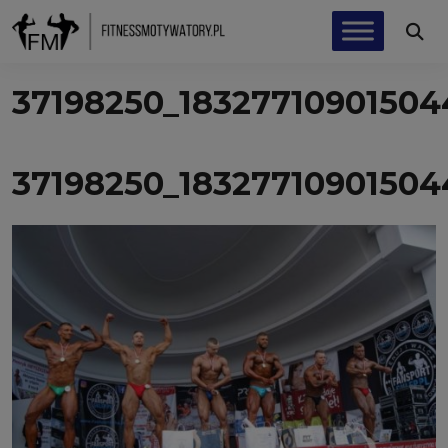
37198250_1832771090150
37198250_1832771090150