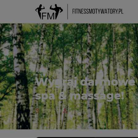
Wygraj darmowe
spa & massage!
16.05.2017
treneradmin