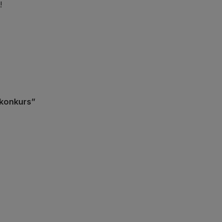
!
konkurs”