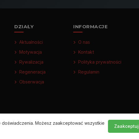
DZIAŁY
INFORMACJE
Aktualności
O nas
Motywacja
Kontakt
Rywalizacja
Polityka prywatności
Regeneracja
Regulamin
Obserwacja
ze doświadczenia. Możesz zaakceptować wszystkie
Zaakceptuj
© 2026 FitnessMotywatory.pl — Wszelkie prawa zastrzeżone.