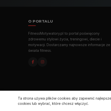
O PORTALU
FitnessMotywatory.pl to portal poświęcony
zdrowemu stylowi życia, treningowi, diecie i
motywacji. Dostarczamy najnowsze informacje ze
świata fitness.
Ta strona używa plików cookies aby zapewnić najleps
cookies lub wybrać, które chcesz włączyć.