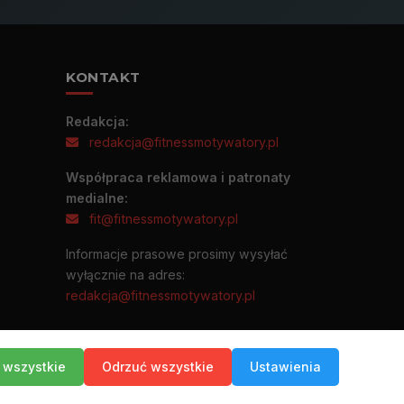
KONTAKT
Redakcja:
redakcja@fitnessmotywatory.pl
Współpraca reklamowa i patronaty
medialne:
fit@fitnessmotywatory.pl
Informacje prasowe prosimy wysyłać
wyłącznie na adres:
redakcja@fitnessmotywatory.pl
 wszystkie
Odrzuć wszystkie
Ustawienia