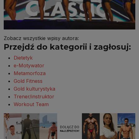
Zobacz wszystkie wpisy autora:
Przejdź do kategorii i zagłosuj:
Dietetyk
e-Motywator
Metamorfoza
Gold Fitness
Gold kulturystyka
Trener/instruktor
Workout Team