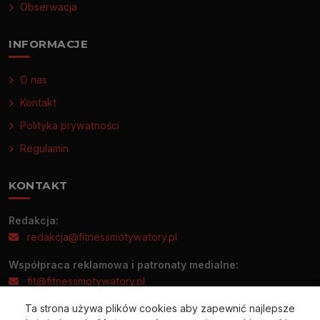
Obserwacja
INFORMACJE
O nas
Kontakt
Polityka prywatności
Regulamin
KONTAKT
Redakcja:
redakcja@fitnessmotywatory.pl
Współpraca reklamowa i patronaty medialne:
fit@fitnessmotywatory.pl
Ta strona używa plików cookies aby zapewnić najlepsze
Informacje prasowe prosimy wysyłać wyłącznie na adres: