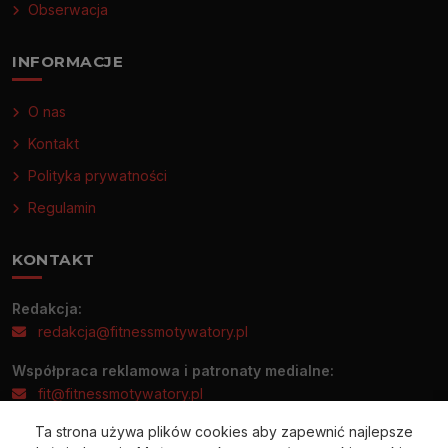
Obserwacja
INFORMACJE
O nas
Kontakt
Polityka prywatności
Regulamin
KONTAKT
Redakcja:
redakcja@fitnessmotywatory.pl
Współpraca reklamowa i patronaty medialne:
fit@fitnessmotywatory.pl
Ta strona używa plików cookies aby zapewnić najlepsze
Informacje prasowe prosimy wysyłać wyłącznie na adres: