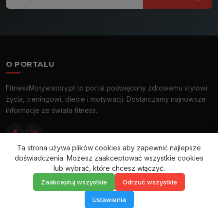
O PORTALU
FitnessMotywatory.pl to portal poświęcony zdrowemu stylowi
życia, treningowi, diecie i motywacji. Dostarczamy najnowsze
informacje ze świata fitness.
Ta strona używa plików cookies aby zapewnić najlepsze
DZIAŁY
doświadczenia. Możesz zaakceptować wszystkie cookies
lub wybrać, które chcesz włączyć.
Zaakceptuj wszystkie
Odrzuć wszystkie
Aktualności
Motywacja
Ustawienia
Rywalizacja