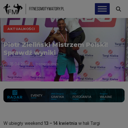
AKTUALNOŚCI
Piotr Zieliński Mistrzem Polski!
Sprawdź wyniki
15.04.2019
treneradmin
W ubiegły weekend
13 – 14 kwietnia
w hali Targi