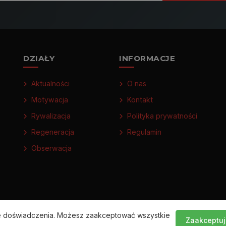
DZIAŁY
INFORMACJE
Aktualności
O nas
Motywacja
Kontakt
Rywalizacja
Polityka prywatności
Regeneracja
Regulamin
Obserwacja
ze doświadczenia. Możesz zaakceptować wszystkie
Zaakceptuj