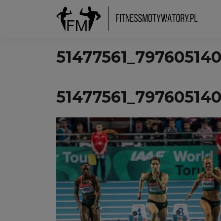
51477561_79760514
51477561_79760514