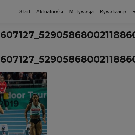
Start
Aktualności
Motywacja
Rywalizacja
R
0607127_5290586800211886
0607127_5290586800211886