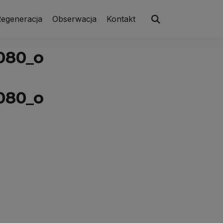
egeneracja
Obserwacja
Kontakt
080_o
080_o