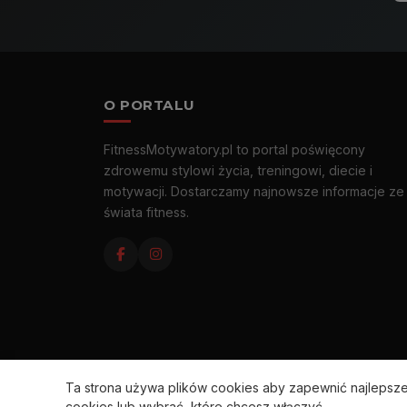
O PORTALU
FitnessMotywatory.pl to portal poświęcony
zdrowemu stylowi życia, treningowi, diecie i
motywacji. Dostarczamy najnowsze informacje ze
świata fitness.
Ta strona używa plików cookies aby zapewnić najleps
cookies lub wybrać, które chcesz włączyć.