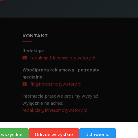
KONTAKT
Redakcja:
redakcja@fitnessmotywatory.pl
Współpraca reklamowa i patronaty
medialne:
fit@fitnessmotywatory.pl
Informacje prasowe prosimy wysyłać
wyłącznie na adres:
redakcja@fitnessmotywatory.pl
 wszystkie
Odrzuć wszystkie
Ustawienia