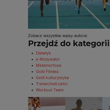
Zobacz wszystkie wpisy autora:
Przejdź do kategorii 
Dietetyk
e-Motywator
Metamorfoza
Gold Fitness
Gold kulturystyka
Trener/instruktor
Workout Team