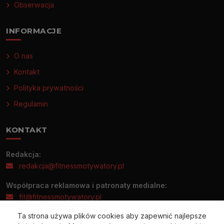
Obserwacja
INFORMACJE
O nas
Kontakt
Polityka prywatności
Regulamin
KONTAKT
Redakcja:
redakcja@fitnessmotywatory.pl
Współpraca reklamowa i patronaty medialne:
fit@fitnessmotywatory.pl
Ta strona używa plików cookies aby zapewnić najlepsze
Informacje prasowe prosimy wysyłać wyłącznie na adres: