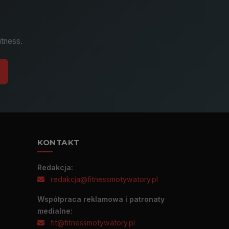
itness.
KONTAKT
Redakcja:
redakcja@fitnessmotywatory.pl
Współpraca reklamowa i patronaty
medialne:
fit@fitnessmotywatory.pl