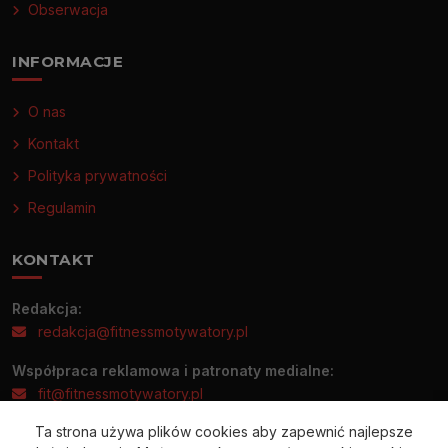
Obserwacja
INFORMACJE
O nas
Kontakt
Polityka prywatności
Regulamin
KONTAKT
Redakcja:
redakcja@fitnessmotywatory.pl
Współpraca reklamowa i patronaty medialne:
fit@fitnessmotywatory.pl
Ta strona używa plików cookies aby zapewnić najlepsze
Informacje prasowe prosimy wysyłać wyłącznie na adres: