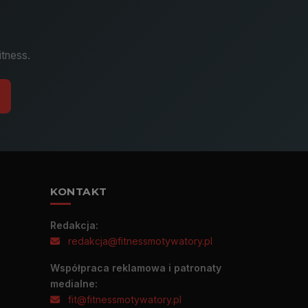
itness.
KONTAKT
Redakcja:
redakcja@fitnessmotywatory.pl
Współpraca reklamowa i patronaty
medialne:
fit@fitnessmotywatory.pl