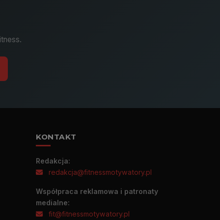
itness.
KONTAKT
Redakcja:
redakcja@fitnessmotywatory.pl
Współpraca reklamowa i patronaty
medialne:
fit@fitnessmotywatory.pl