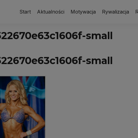
Start
Aktualności
Motywacja
Rywalizacja
R
22670e63c1606f-small
22670e63c1606f-small