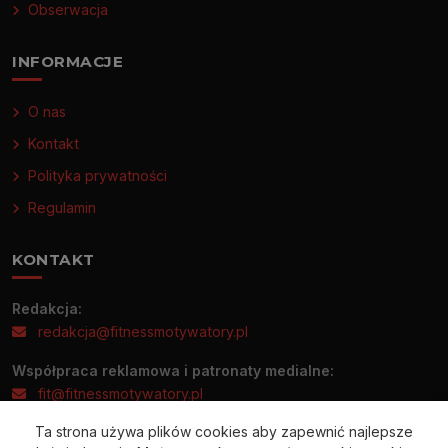
Obserwacja
INFORMACJE
O nas
Kontakt
Polityka prywatności
Regulamin
KONTAKT
Redakcja:
redakcja@fitnessmotywatory.pl
Współpraca reklamowa i patronaty medialne:
fit@fitnessmotywatory.pl
Ta strona używa plików cookies aby zapewnić najlepsze
Informacje prasowe prosimy wysyłać wyłącznie na adres: