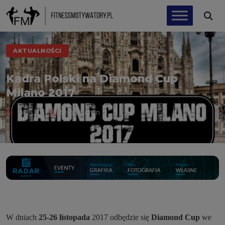
AKTUALNOŚCI
Kadra Polski na Diamond Cup
Milano 2017
24.11.2017
treneradmin
W dniach
25-26 listopada
2017 odbędzie się
Diamond Cup
we