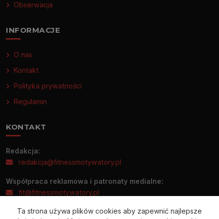
Obserwacja
INFORMACJE
O nas
Kontakt
Polityka prywatności
Regulamin
KONTAKT
Redakcja:
redakcja@fitnessmotywatory.pl
Współpraca reklamowa i patronaty medialne:
fit@fitnessmotywatory.pl
Ta strona używa plików cookies aby zapewnić najlepsze
Informacje prasowe prosimy wysyłać wyłącznie na adres: