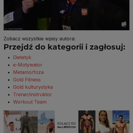
Zobacz wszystkie wpisy autora:
Przejdź do kategorii i zagłosuj:
Dietetyk
e-Motywator
Metamorfoza
Gold Fitness
Gold kulturystyka
Trener/instruktor
Workout Team