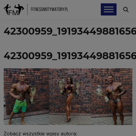
42300959_1919344988165
42300959_1919344988165
Zobacz wszystkie wpisy autora: