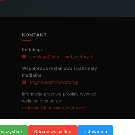
KONTAKT
Redakcja:
redakcja@fitnessmotywatory.pl
Współpraca reklamowa i patronaty
medialne:
fit@fitnessmotywatory.pl
Informacje prasowe prosimy wysyłać
wyłącznie na adres:
redakcja@fitnessmotywatory.pl
 wszystkie
Odrzuć wszystkie
Ustawienia