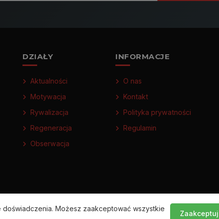
DZIAŁY
INFORMACJE
Aktualności
O nas
Motywacja
Kontakt
Rywalizacja
Polityka prywatności
Regeneracja
Regulamin
Obserwacja
ze doświadczenia. Możesz zaakceptować wszystkie
Zaakceptuj