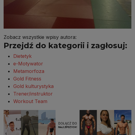
Zobacz wszystkie wpisy autora:
Przejdź do kategorii i zagłosuj:
Dietetyk
e-Motywator
Metamorfoza
Gold Fitness
Gold kulturystyka
Trener/instruktor
Workout Team