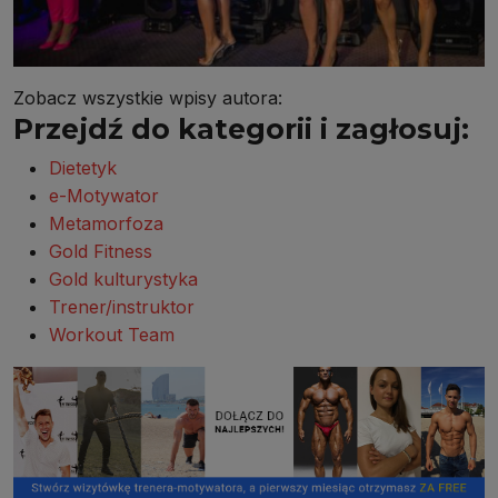
Zobacz wszystkie wpisy autora:
Przejdź do kategorii i zagłosuj:
Dietetyk
e-Motywator
Metamorfoza
Gold Fitness
Gold kulturystyka
Trener/instruktor
Workout Team