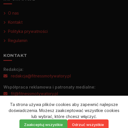
O nas
Kontakt
Polityka prywatności
Regulamin
KONTAKT
Redakcja:
redakcja@fitnessmotywatory.pl
Współpraca reklamowa i patronaty medialne:
fit@fitnessmotywatory.pl
Ta strona używa plików cookies aby zapewnić najlepsze
Informacje prasowe prosimy wysyłać wyłącznie na adres:
doświadczenia. Możesz zaakceptować wszystkie cookies
redakcja@fitnessmotywatory.pl
lub wybrać, które chcesz włączyć.
Zaakceptuj wszystkie
Odrzuć wszystkie