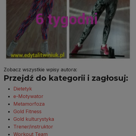
Zobacz wszystkie wpisy autora:
Przejdź do kategorii i zagłosuj:
Dietetyk
e-Motywator
Metamorfoza
Gold Fitness
Gold kulturystyka
Trener/instruktor
Workout Team