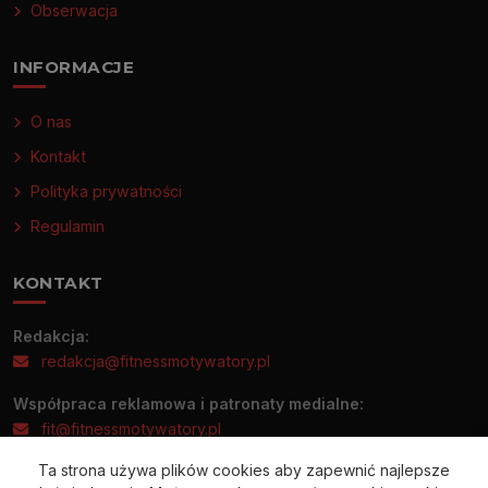
Obserwacja
INFORMACJE
O nas
Kontakt
Polityka prywatności
Regulamin
KONTAKT
Redakcja:
redakcja@fitnessmotywatory.pl
Współpraca reklamowa i patronaty medialne:
fit@fitnessmotywatory.pl
Ta strona używa plików cookies aby zapewnić najlepsze
Informacje prasowe prosimy wysyłać wyłącznie na adres: