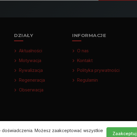
DZIAŁY
INFORMACJE
Aktualności
O nas
Motywacja
Kontakt
Rywalizacja
Polityka prywatności
Regeneracja
Regulamin
Obserwacja
ze doświadczenia. Możesz zaakceptować wszystkie
Zaakceptuj