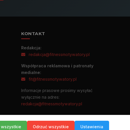
KONTAKT
Redakcja:
redakcja@fitnessmotywatory.pl
Współpraca reklamowa i patronaty
medialne:
fit@fitnessmotywatory.pl
Informacje prasowe prosimy wysyłać
wyłącznie na adres:
redakcja@fitnessmotywatory.pl
 wszystkie
Odrzuć wszystkie
Ustawienia