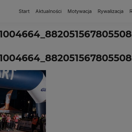
Start
Aktualności
Motywacja
Rywalizacja
R
1004664_882051567805508
1004664_882051567805508