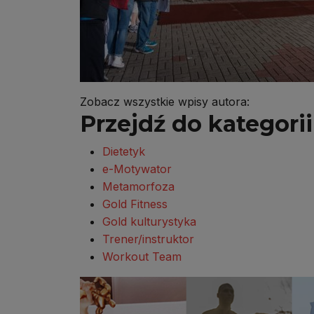
Zobacz wszystkie wpisy autora:
Przejdź do kategorii 
Dietetyk
e-Motywator
Metamorfoza
Gold Fitness
Gold kulturystyka
Trener/instruktor
Workout Team