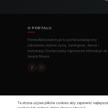
O PORTALU
FitnessMotywatory.pl to portal poświęcony
zdrowemu stylowi życia, treningowi, diecie i
motywacji. Dostarczamy najnowsze informacje ze
świata fitness.
Ta strona używa plików cookies aby zapewnić najleps
cookies lub wybrać, które chcesz włączyć.