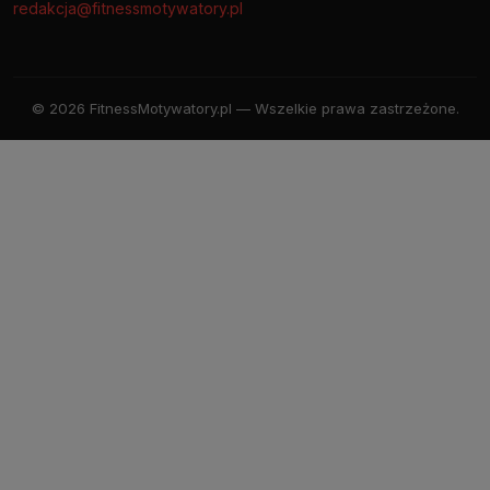
redakcja@fitnessmotywatory.pl
© 2026 FitnessMotywatory.pl — Wszelkie prawa zastrzeżone.